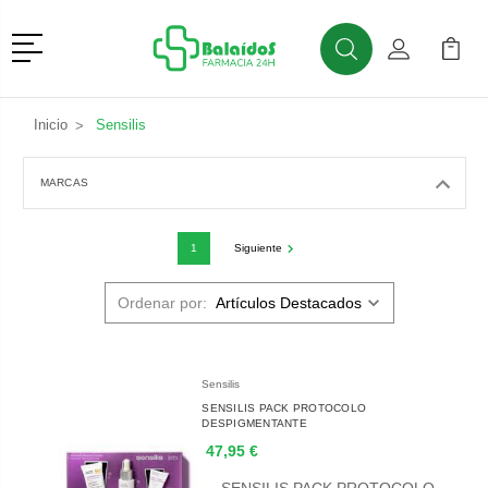
Menú
Buscar
Mi Cuenta
Mi Ca
Buscar
Inicio
Sensilis
MARCAS
1
Siguiente
Ordenar por:
Sensilis
SENSILIS PACK PROTOCOLO
DESPIGMENTANTE
47,95 €