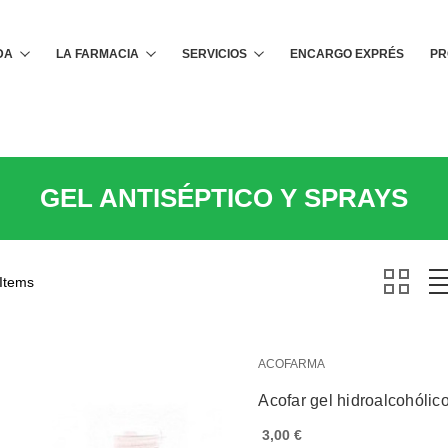
Buscar
DA
LA FARMACIA
SERVICIOS
ENCARGO EXPRÉS
PR
GEL ANTISÉPTICO Y SPRAYS
 Items
ACOFARMA
Acofar gel hidroalcohólic
3,00 €