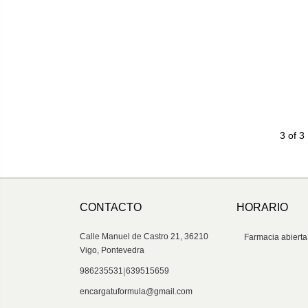
3 of 3
CONTACTO
HORARIO
Calle Manuel de Castro 21, 36210
Farmacia abierta
Vigo, Pontevedra
|
986235531
639515659
encargatuformula@gmail.com