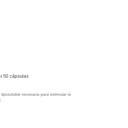
ui 50 cápsulas
 liposoluble necesaria para estimular la
ud…