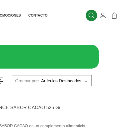
OMOCIONES
CONTACTO
Buscar
Mi Cuenta
Mi Carr
Ordenar por:
NCE SABOR CACAO 525 Gr
BOR CACAO es un complemento alimenticio