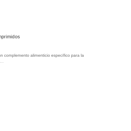
mprimidos
omplemento alimenticio específico para la
. …