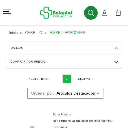
Menú
Buscar
Mi Cuenta
Mi Ca
Buscar
Inicio
CABELLO
EMBELLECEDORES
MARCAS
COMPRAR POR PRECIO
1
Siguiente
12 of 29 Items
Ordenar por:
René Furterer
Rene furterer aceite solar protector kpf 50+