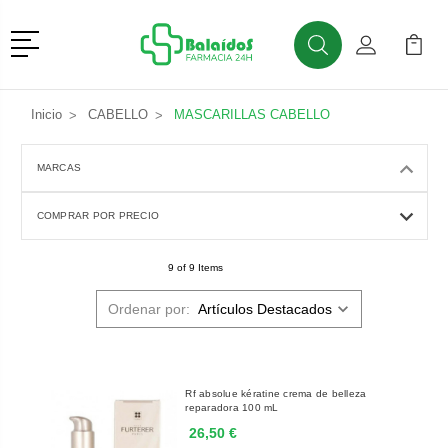
Menú
Buscar
Mi Cuenta
Mi Ca
Buscar
Inicio
CABELLO
MASCARILLAS CABELLO
MARCAS
COMPRAR POR PRECIO
9 of 9 Items
Ordenar por:
Rf absolue kératine crema de belleza
reparadora 100 mL
26,50 €