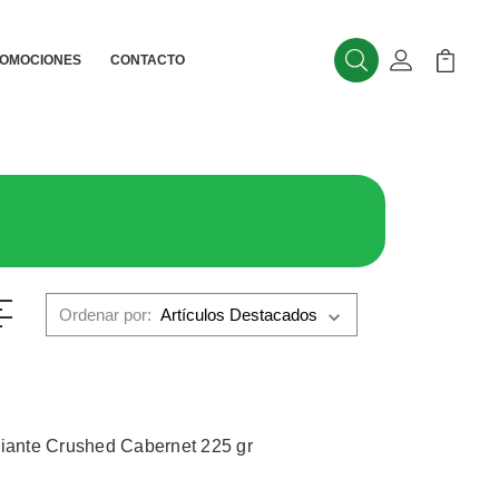
OMOCIONES
CONTACTO
Buscar
Mi Cuenta
Mi Carr
Ordenar por:
liante Crushed Cabernet 225 gr