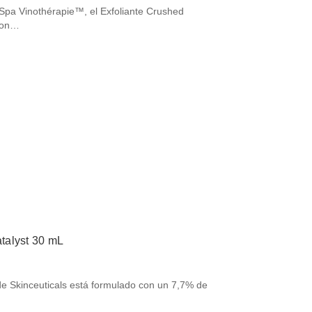
Spa Vinothérapie™, el Exfoliante Crushed
 con…
atalyst 30 mL
de Skinceuticals está formulado con un 7,7% de