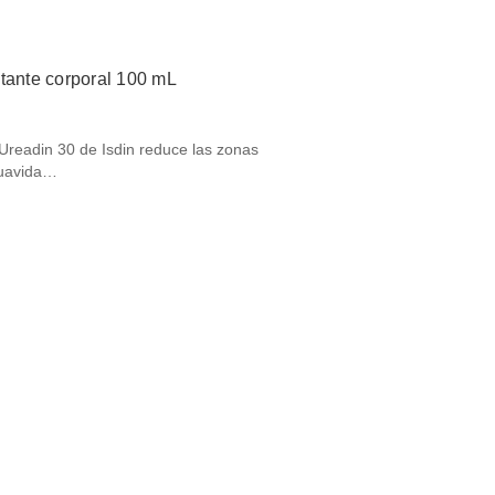
atante corporal 100 mL
Ureadin 30 de Isdin reduce las zonas
suavida…