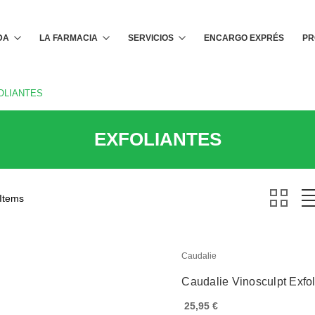
Buscar
DA
LA FARMACIA
SERVICIOS
ENCARGO EXPRÉS
PR
OLIANTES
EXFOLIANTES
 Items
Caudalie
Caudalie Vinosculpt Exfo
25,95 €