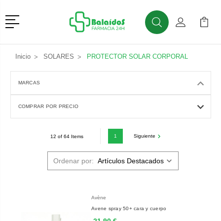
Menú
Buscar
Mi Cuenta
Mi Ca
Buscar
Inicio
SOLARES
PROTECTOR SOLAR CORPORAL
MARCAS
COMPRAR POR PRECIO
1
Siguiente
12 of 64 Items
Ordenar por:
Avène
Avene spray 50+ cara y cuerpo