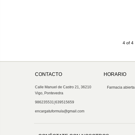
4 of 4
CONTACTO
HORARIO
Calle Manuel de Castro 21, 36210
Farmacia abierta
Vigo, Pontevedra
|
986235531
639515659
encargatuformula@gmail.com