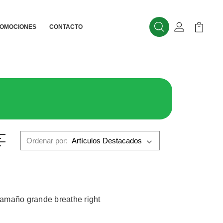
OMOCIONES
CONTACTO
Buscar
Mi Cuenta
Mi Carr
Ordenar por:
 tamaño grande breathe right