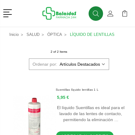
Menú
Buscar
Mi Cuenta
Mi Ca
Buscar
Inicio
SALUD
ÓPTICA
LÍQUIDO DE LENTILLAS
2 of 2 Items
Ordenar por:
Suentillas líquido lentillas 1 L
5,95 €
El líquido Suentillas es ideal para el
lavado de las lentes de contacto,
permitiendo la eliminación …