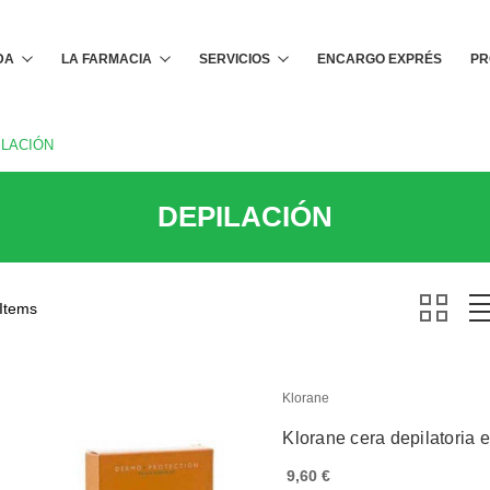
Buscar
DA
LA FARMACIA
SERVICIOS
ENCARGO EXPRÉS
PR
ILACIÓN
DEPILACIÓN
 Items
Klorane
Klorane cera depilatoria e
9,60 €