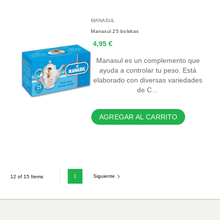
MANASUL
Manasul 25 bolsitas
4,95 €
Manasul es un complemento que
ayuda a controlar tu peso. Está
elaborado con diversas variedades
de C…
AGREGAR AL CARRITO
1
Siguiente
12 of 15 Items