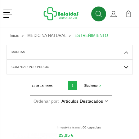
Menú
Buscar
Mi Cuenta
Mi Ca
Buscar
Inicio
MEDICINA NATURAL
ESTREÑIMIENTO
MARCAS
COMPRAR POR PRECIO
1
Siguiente
12 of 15 Items
Ordenar por:
Intestvita transit 60 cápsulas
23,95 €