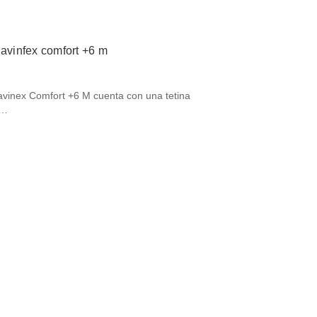
uavinfex comfort +6 m
uavinex Comfort +6 M cuenta con una tetina
i…