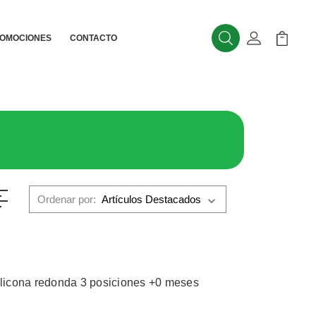
OMOCIONES
CONTACTO
Buscar
Mi Cuenta
Mi Carr
Ordenar por:
silicona redonda 3 posiciones +0 meses