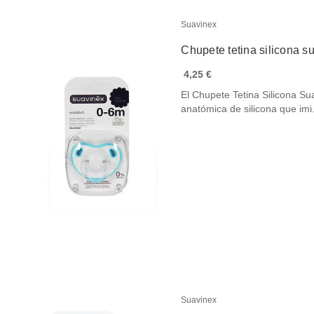
Suavinex
Chupete tetina silicona s
4,25 €
El Chupete Tetina Silicona S
anatómica de silicona que im
Suavinex