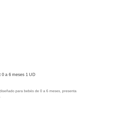
t 0 a 6 meses 1 UD
 diseñado para bebés de 0 a 6 meses, presenta
…