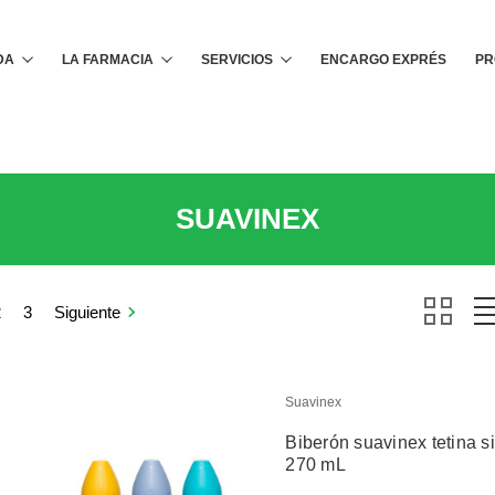
Buscar
DA
LA FARMACIA
SERVICIOS
ENCARGO EXPRÉS
PR
SUAVINEX
2
3
Siguiente
Suavinex
Biberón suavinex tetina 
270 mL