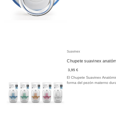
Suavinex
Chupete suavinex anatóm
3,95 €
El Chupete Suavinex Anatómic
forma del pezón materno du