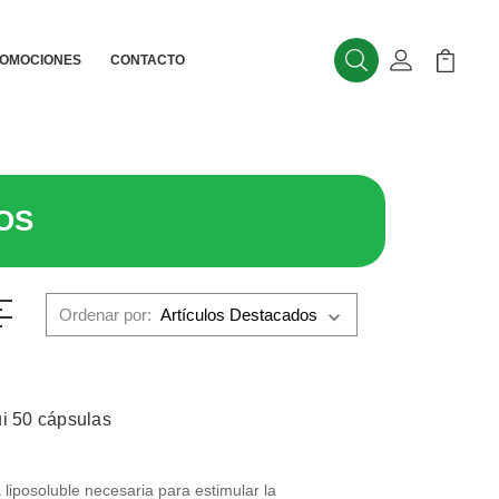
OMOCIONES
CONTACTO
Buscar
Mi Cuenta
Mi Carr
OS
Ordenar por:
ui 50 cápsulas
 liposoluble necesaria para estimular la