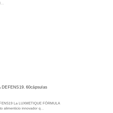
ud…
DEFENS19. 60cápsulas
FENS19 La LUXMETIQUE FÓRMULA
 alimenticio innovador q…