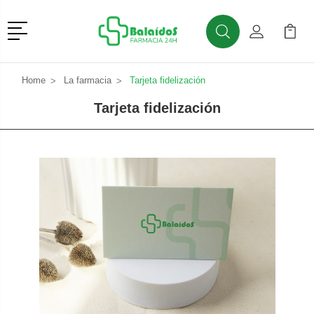
Menú
Buscar
Mi Cuenta
Mi Ca
Buscar
Home
La farmacia
Tarjeta fidelización
Tarjeta fidelización