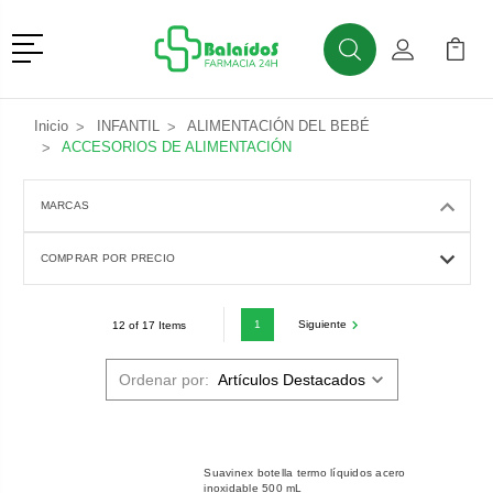
Menú
Buscar
Mi Cuenta
Mi Ca
Buscar
Inicio
INFANTIL
ALIMENTACIÓN DEL BEBÉ
ACCESORIOS DE ALIMENTACIÓN
MARCAS
COMPRAR POR PRECIO
1
Siguiente
12 of 17 Items
Ordenar por:
Suavinex botella termo líquidos acero
inoxidable 500 mL