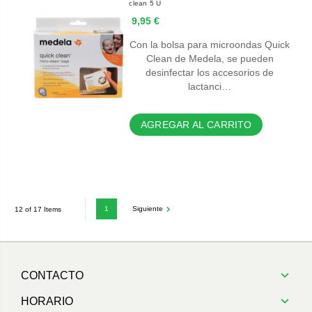
clean 5 U
9,95 €
Con la bolsa para microondas Quick
Clean de Medela, se pueden
desinfectar los accesorios de
lactanci…
AGREGAR AL CARRITO
1
Siguiente
12 of 17 Items
CONTACTO
HORARIO