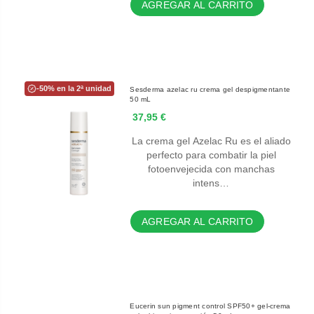
AGREGAR AL CARRITO
-50% en la 2ª unidad
Sesderma azelac ru crema gel despigmentante
50 mL
37,95 €
La crema gel Azelac Ru es el aliado
perfecto para combatir la piel
fotoenvejecida con manchas
intens…
AGREGAR AL CARRITO
Eucerin sun pigment control SPF50+ gel-crema