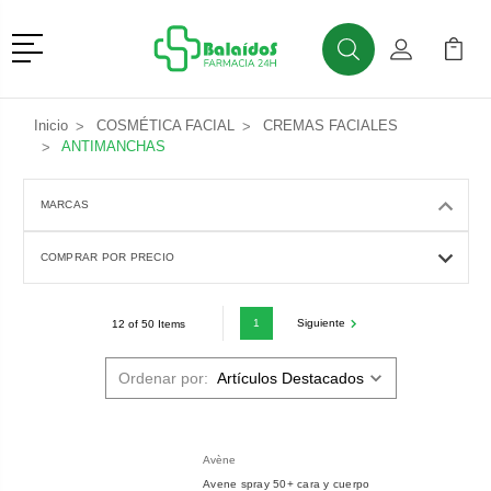
Menú
Buscar
Mi Cuenta
Mi Ca
Buscar
Inicio
COSMÉTICA FACIAL
CREMAS FACIALES
ANTIMANCHAS
MARCAS
COMPRAR POR PRECIO
1
Siguiente
12 of 50 Items
Ordenar por:
Avène
Avene spray 50+ cara y cuerpo