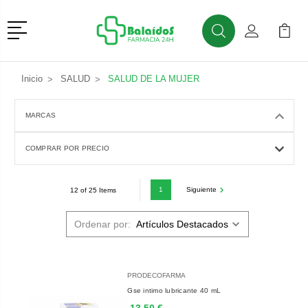
Menú
Buscar
Mi Cuenta
Mi Ca
Buscar
Inicio
SALUD
SALUD DE LA MUJER
MARCAS
COMPRAR POR PRECIO
1
Siguiente
12 of 25 Items
Ordenar por:
PRODECOFARMA
Gse intimo lubricante 40 mL