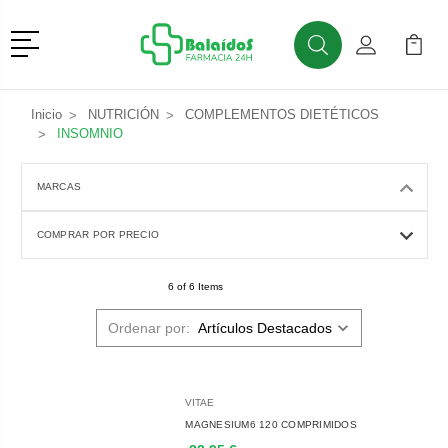
Menú
Buscar
Mi Cuenta
Mi Ca
Buscar
Inicio
NUTRICIÓN
COMPLEMENTOS DIETÉTICOS
INSOMNIO
MARCAS
COMPRAR POR PRECIO
6 of 6 Items
Ordenar por:
VITAE
MAGNESIUM6 120 COMPRIMIDOS