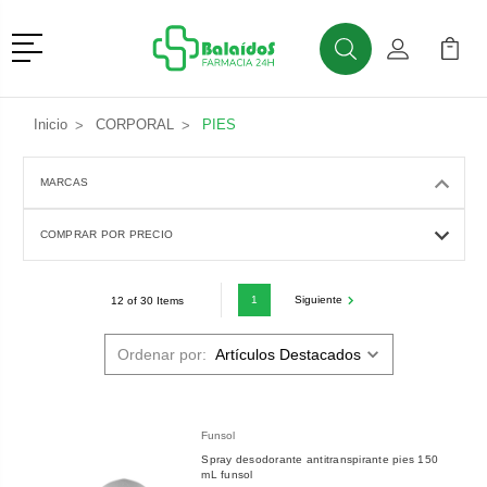
Menú
Buscar
Mi Cuenta
Mi Ca
Buscar
Inicio
CORPORAL
PIES
MARCAS
COMPRAR POR PRECIO
1
Siguiente
12 of 30 Items
Ordenar por:
Funsol
Spray desodorante antitranspirante pies 150
mL funsol