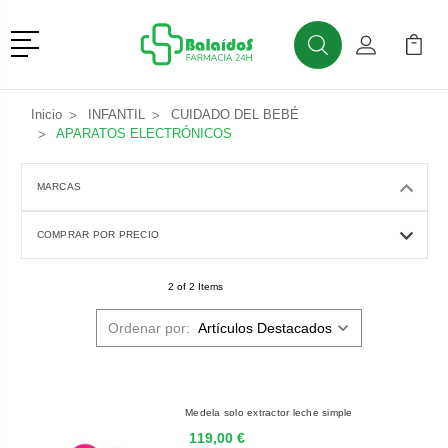
Menú
Buscar
Mi Cuenta
Mi Ca
Buscar
Inicio
INFANTIL
CUIDADO DEL BEBÉ
APARATOS ELECTRÓNICOS
MARCAS
COMPRAR POR PRECIO
2 of 2 Items
Ordenar por:
Medela solo extractor leche simple
119,00 €