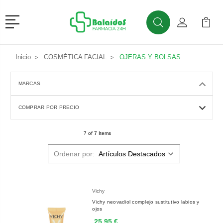
Menú
Buscar
Mi Cuenta
Mi Ca
Buscar
Inicio
COSMÉTICA FACIAL
OJERAS Y BOLSAS
MARCAS
COMPRAR POR PRECIO
7 of 7 Items
Ordenar por:
Vichy
Vichy neovadiol complejo sustitutivo labios y
ojos
25,95 €