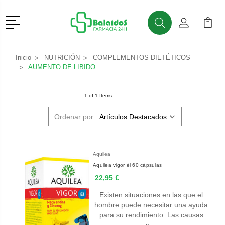
Menú
Buscar
Mi Cuenta
Mi Ca
Buscar
Inicio
NUTRICIÓN
COMPLEMENTOS DIETÉTICOS
AUMENTO DE LIBIDO
1 of 1 Items
Ordenar por:
Aquilea
Aquilea vigor él 60 cápsulas
22,95 €
Existen situaciones en las que el
hombre puede necesitar una ayuda
para su rendimiento. Las causas