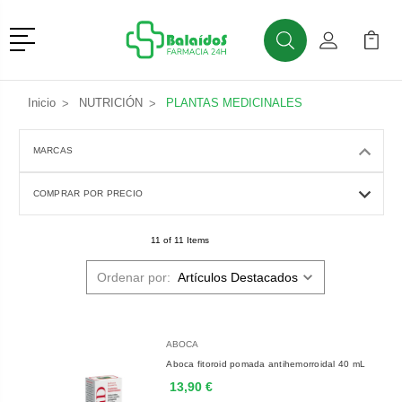
Menú
Buscar
Mi Cuenta
Mi Ca
Buscar
Inicio
NUTRICIÓN
PLANTAS MEDICINALES
MARCAS
COMPRAR POR PRECIO
11 of 11 Items
Ordenar por:
ABOCA
Aboca fitoroid pomada antihemorroidal 40 mL
13,90 €