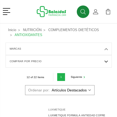
Menú
Buscar
Mi Cuenta
Mi Ca
Buscar
Inicio
NUTRICIÓN
COMPLEMENTOS DIETÉTICOS
ANTIOXIDANTES
MARCAS
COMPRAR POR PRECIO
1
Siguiente
12 of 22 Items
Ordenar por:
LUXMETIQUE
LUXMETIQUE FORMULA ANTIEDAD COFRE