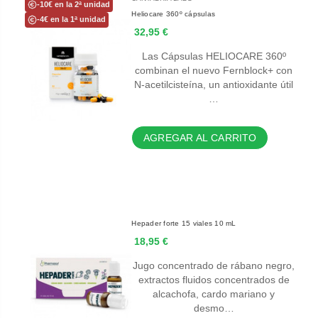
-10€ en la 2ª unidad
Heliocare 360º cápsulas
-4€ en la 1ª unidad
32,95 €
Las Cápsulas HELIOCARE 360º
combinan el nuevo Fernblock+ con
N-acetilcisteína, un antioxidante útil
…
AGREGAR AL CARRITO
Hepader forte 15 viales 10 mL
18,95 €
Jugo concentrado de rábano negro,
extractos fluidos concentrados de
alcachofa, cardo mariano y
desmo…