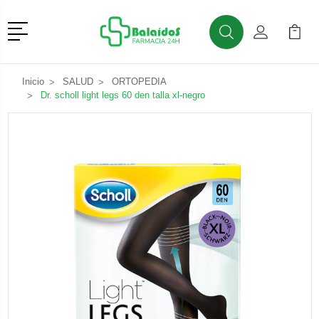
Menú
Buscar
Mi Cuenta
Mi Ca
Buscar
Inicio
SALUD
ORTOPEDIA
Dr. scholl light legs 60 den talla xl-negro