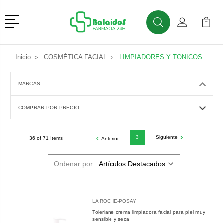
Menú
Buscar
Mi Cuenta
Mi Ca
Buscar
Inicio
COSMÉTICA FACIAL
LIMPIADORES Y TONICOS
MARCAS
COMPRAR POR PRECIO
3
Siguiente
36 of 71 Items
Anterior
Ordenar por:
LA ROCHE-POSAY
Toleriane crema limpiadora facial para piel muy
sensible y seca